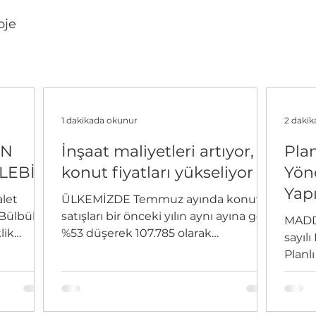
oje
1 dakikada okunur
2 daki
İN
İnşaat maliyetleri artıyor,
Plan
LEBİ
konut fiyatları yükseliyor
Yön
Yap
alet
ÜLKEMİZDE Temmuz ayında konut
Yön
Bülbül,
satışları bir önceki yılın aynı ayına göre
MADDE
lik
%53 düşerek 107.785 olarak
sayıl
alara üye
gerçekleşti. Bu yıl ilk 7 aydaki...
Planl
nci ma