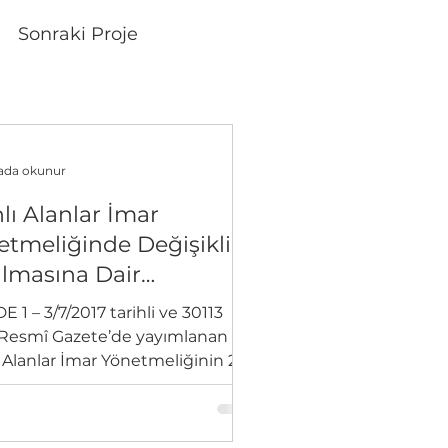
Sonraki Proje
kada okunur
lı Alanlar İmar
etmeliğinde Değişiklik
ılmasına Dair
etmelik
 1 – 3/7/2017 tarihli ve 30113
ı Resmî Gazete’de yayımlanan
ı Alanlar İmar Yönetmeliğinin 22
ddesinin birinci...