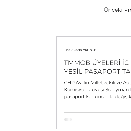
Önceki Pr
1 dakikada okunur
TMMOB ÜYELERİ İÇ
YEŞİL PASAPORT TA
CHP Aydın Milletvekili ve Ad
Komisyonu üyesi Süleyman 
pasaport kanununda değişik
yapılarak TMMOB ve bağlı od
olan...