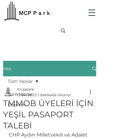
Yazı
Tüm Yazılar
mcppark
Tüm Yazılar
13 Eki 2022
1 dakikada okunur
TMMOB ÜYELERİ İÇİN
Deprem
YEŞİL PASAPORT
TALEBİ
CHP Aydın Milletvekili ve Adalet 